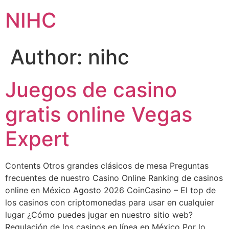
NIHC
Author:
nihc
Juegos de casino
gratis online Vegas
Expert
Contents Otros grandes clásicos de mesa Preguntas
frecuentes de nuestro Casino Online Ranking de casinos
online en México Agosto 2026 CoinCasino – El top de
los casinos con criptomonedas para usar en cualquier
lugar ¿Cómo puedes jugar en nuestro sitio web?
Regulación de los casinos en línea en México Por lo